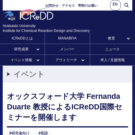
EN
お問合せ・アクセス
寄附のお願い
Hokkaido University
Institute for Chemical Reaction Design and Discovery
ICReDDとは
MANABIYA
教育
研究成果
メンバー
ニュース
イベント情報
アウトリーチ
求人 / 支援情報
イベント
オックスフォード
大学
Fernanda
Duarte
教授による
ICReDD
国際
セ
ミナーを
開催します
研究者向け
英語