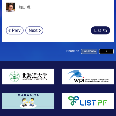
前田
理
Prev
Next
List
Post
navigation
Share on
Facebook
X