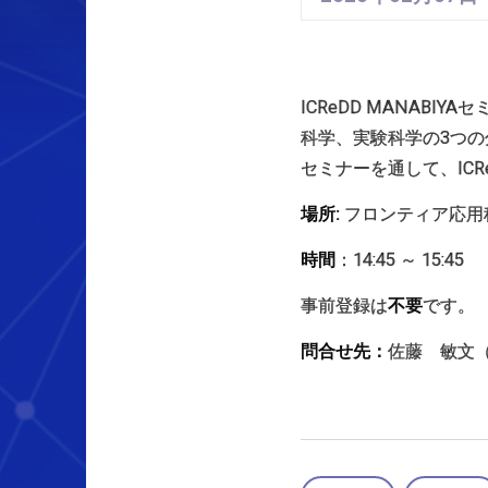
ICReDD MANAB
科学、実験科学の3つの分
セミナーを通して、IC
場所:
フロンティア応用科
時間
：14:45 ～ 15:45
事前登録は
不要
です。
問合せ先：
佐藤 敏文（Tel: 