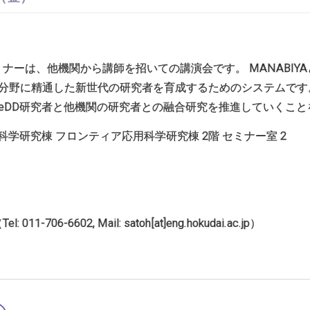
IYAセミナーは、他機関から講師を招いての講演会です。 MANABI
野に精通した新世代の研究者を育成するためのシステムです。 ICR
ReDD研究者と他機関の研究者との融合研究を推進していくこ
学研究棟 フロンティア応用科学研究棟 2階 セミナー室 2
011-706-6602, Mail: satoh[at]eng.hokudai.ac.jp）