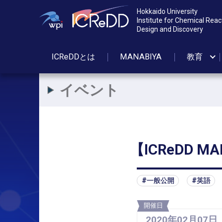
Hokkaido University
Institute for Chemical Reac
Design and Discovery
ICReDDとは
MANABIYA
教育
イベント
【
ICReDD M
一般公開
英語
開催日
2020年
02月
07日