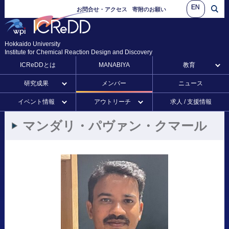
EN
お問合せ・アクセス
寄附のお願い
Hokkaido University
Institute for Chemical Reaction Design and Discovery
ICReDDとは
MANABIYA
教育
研究成果
メンバー
ニュース
イベント情報
アウトリーチ
求人 / 支援情報
マンダリ
・
パヴァン
・
クマール