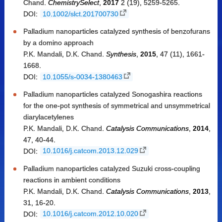
Chand.
ChemistrySelect
,
2017
2 (19), 5259-5265.
DOI:
10.1002/slct.201700730
Palladium nanoparticles catalyzed synthesis of benzofurans
by a domino approach
P.K. Mandali, D.K. Chand.
Synthesis
,
2015
, 47 (11), 1661-
1668.
DOI:
10.1055/s-0034-1380463
Palladium nanoparticles catalyzed Sonogashira reactions
for the one-pot synthesis of symmetrical and unsymmetrical
diarylacetylenes
P.K. Mandali, D.K. Chand.
Catalysis Communications
,
2014
,
47, 40-44.
DOI:
10.1016/j.catcom.2013.12.029
Palladium nanoparticles catalyzed Suzuki cross-coupling
reactions in ambient conditions
P.K. Mandali, D.K. Chand.
Catalysis Communications
,
2013
,
31, 16-20.
DOI:
10.1016/j.catcom.2012.10.020