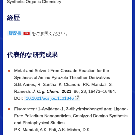
Synthetic Organic Chemistry
経歴
履歴書
をご参照ください。
代表的な
研究成果
Metal-and Solvent-Free Cascade Reaction for the
Synthesis of Amino Pyrazole Thioether Derivatives
S.B. Annes, R. Saritha, K. Chandru, P.K. Mandali, S.
Ramesh.
J. Org. Chem.
,
2021
, 86, 23, 16473–16484.
DOI:
10.1021/acs.joc.1c01846
Fluorescent 1‐Arylidene‐1, 3‐dihydroisobenzofuran: Ligand‐
Free Palladium Nanoparticles, Catalyzed Domino Synthesis
and Photophysical Studies
P.K. Mandali, A.K. Pati, A.K. Mishra, D.K.