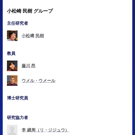
小松崎
民樹
グループ
主任研究者
小松
﨑
民樹
教員
藤川
昂
ウメル
・
ウメール
博士研究員
研究協力者
李
継周
（リ
・
ジジュウ）