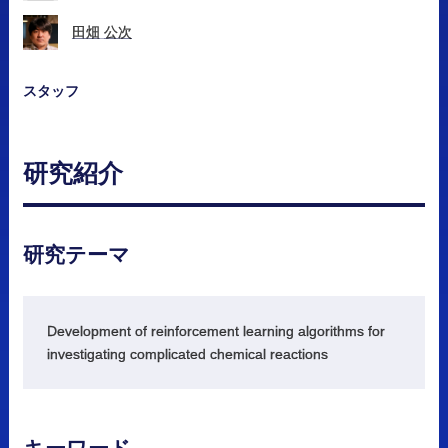
田畑
公次
スタッフ
研究紹介
研究
テーマ
Development of reinforcement learning algorithms for
investigating complicated chemical reactions