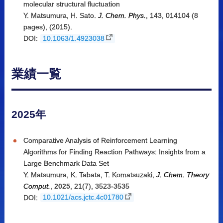
molecular structural fluctuation
Y. Matsumura, H. Sato.
J. Chem. Phys.
, 143, 014104 (8
pages), (2015).
DOI:
10.1063/1.4923038
業績一覧
2025年
Comparative Analysis of Reinforcement Learning
Algorithms for Finding Reaction Pathways: Insights from a
Large Benchmark Data Set
Y. Matsumura
,
K. Tabata
,
T. Komatsuzaki
,
J. Chem. Theory
Comput.
,
2025
,
21(7)
,
3523-3535
DOI:
10.1021/acs.jctc.4c01780