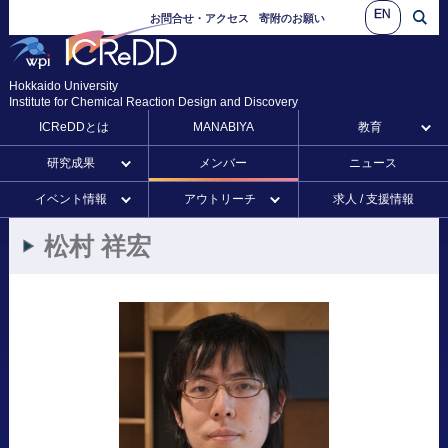
EN
お問合せ・アクセス
寄附のお願い
Hokkaido University
Institute for Chemical Reaction Design and Discovery
ICReDDとは
MANABIYA
教育
研究成果
メンバー
ニュース
イベント情報
アウトリーチ
求人 / 支援情報
松村
祥宏