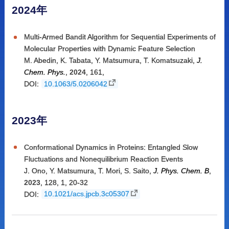
2024年
Multi-Armed Bandit Algorithm for Sequential Experiments of
Molecular Properties with Dynamic Feature Selection
M. Abedin
,
K. Tabata
,
Y. Matsumura
,
T. Komatsuzaki
,
J.
Chem. Phys.
,
2024
,
161
,
DOI:
10.1063/5.0206042
2023年
Conformational Dynamics in Proteins: Entangled Slow
Fluctuations and Nonequilibrium Reaction Events
J. Ono
,
Y. Matsumura
,
T. Mori
,
S. Saito
,
J. Phys. Chem. B
,
2023
,
128, 1
,
20-32
DOI:
10.1021/acs.jpcb.3c05307