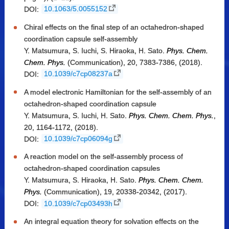
DOI:
10.1063/5.0055152
Chiral effects on the final step of an octahedron-shaped
coordination capsule self-assembly
Y. Matsumura, S. Iuchi, S. Hiraoka, H. Sato.
Phys. Chem.
Chem. Phys.
(Communication), 20, 7383-7386, (2018).
DOI:
10.1039/c7cp08237a
A model electronic Hamiltonian for the self-assembly of an
octahedron-shaped coordination capsule
Y. Matsumura, S. Iuchi, H. Sato.
Phys. Chem. Chem. Phys.
,
20, 1164-1172, (2018).
DOI:
10.1039/c7cp06094g
A reaction model on the self-assembly process of
octahedron-shaped coordination capsules
Y. Matsumura, S. Hiraoka, H. Sato.
Phys. Chem. Chem.
Phys.
(Communication), 19, 20338-20342, (2017).
DOI:
10.1039/c7cp03493h
An integral equation theory for solvation effects on the