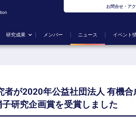
お問合せ・アク
tion
研究成果
メンバー
ニュース
イベント
究者が
2020
年公益社団法人
有機合
硝子研究企画賞を
受賞しました