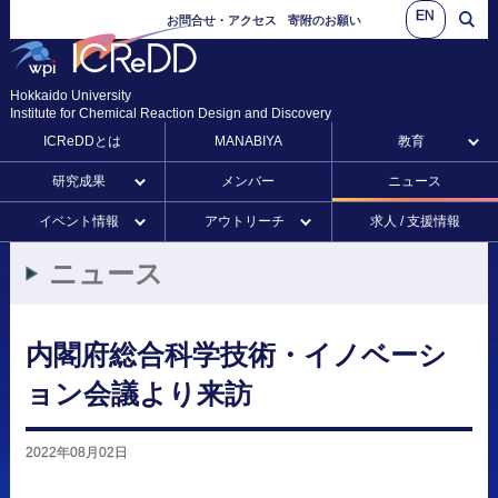
EN
お問合せ・アクセス
寄附のお願い
Hokkaido University
Institute for Chemical Reaction Design and Discovery
ICReDDとは
MANABIYA
教育
研究成果
メンバー
ニュース
イベント情報
アウトリーチ
求人 / 支援情報
ニュース
内閣府総合科学技術
・
イノベーシ
ョン
会議より
来訪
2022年08月02日