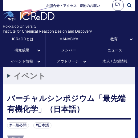
EN
お問合せ・アクセス
寄附のお願い
Hokkaido University
Institute for Chemical Reaction Design and Discovery
ICReDDとは
MANABIYA
教育
研究成果
メンバー
ニュース
イベント情報
アウトリーチ
求人 / 支援情報
イベント
バーチャルシンポジウム
「最先端
有機化学」
（日本語）
一般公開
日本語