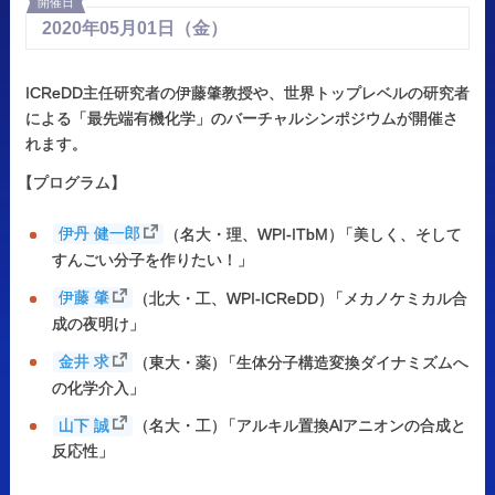
開催日
2020年
05月
01日
（金）
ICReDD主任研究者の伊藤肇教授や、世界トップレベルの研究者
による「最先端有機化学」のバーチャルシンポジウムが開催さ
れます。
【
プログラム】
伊丹 健一郎
（名大・理、WPI-ITbM
）
「美しく、そして
すんごい分子を作りたい！」
伊藤 肇
（北大・工、WPI-ICReDD
）
「メカノケミカル合
成の夜明け」
金井 求
（東大・薬
）
「生体分子構造変換ダイナミズムへ
の化学介入」
山下 誠
（名大・工
）
「アルキル置換Alアニオンの合成と
反応性」