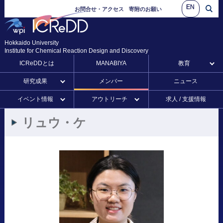
EN
お問合せ・アクセス
寄附のお願い
Hokkaido University
Institute for Chemical Reaction Design and Discovery
ICReDDとは
MANABIYA
教育
研究成果
メンバー
ニュース
イベント情報
アウトリーチ
求人 / 支援情報
リュウ
・
ケ