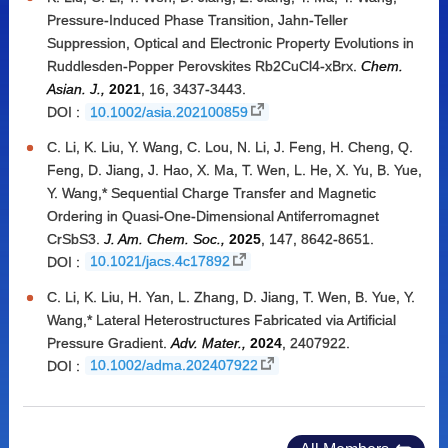
Pressure-Induced Phase Transition, Jahn-Teller
Suppression, Optical and Electronic Property Evolutions in
Ruddlesden-Popper Perovskites Rb2CuCl4-xBrx.
Chem.
Asian. J.,
2021
, 16, 3437-3443.
DOI :
10.1002/asia.202100859
C. Li, K. Liu, Y. Wang, C. Lou, N. Li, J. Feng, H. Cheng, Q.
Feng, D. Jiang, J. Hao, X. Ma, T. Wen, L. He, X. Yu, B. Yue,
Y. Wang,* Sequential Charge Transfer and Magnetic
Ordering in Quasi-One-Dimensional Antiferromagnet
CrSbS3.
J. Am. Chem. Soc.,
2025
, 147, 8642-8651.
DOI :
10.1021/jacs.4c17892
C. Li, K. Liu, H. Yan, L. Zhang, D. Jiang, T. Wen, B. Yue, Y.
Wang,* Lateral Heterostructures Fabricated via Artificial
Pressure Gradient.
Adv. Mater.,
2024
, 2407922.
DOI :
10.1002/adma.202407922