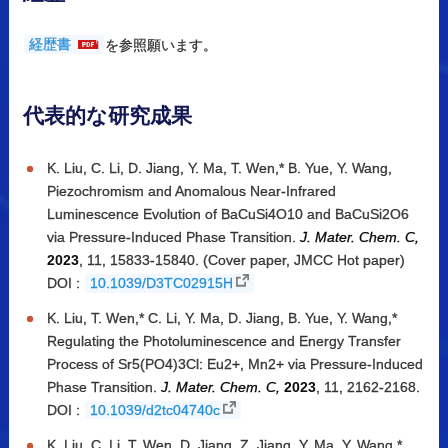
経歴書
を参照願います。
代表的な
研究成果
K. Liu, C. Li, D. Jiang, Y. Ma, T. Wen,* B. Yue, Y. Wang,
Piezochromism and Anomalous Near-Infrared
Luminescence Evolution of BaCuSi4O10 and BaCuSi2O6
via Pressure-Induced Phase Transition.
J. Mater. Chem. C,
2023
, 11, 15833-15840. (Cover paper, JMCC Hot paper)
DOI :
10.1039/D3TC02915H
K. Liu, T. Wen,* C. Li, Y. Ma, D. Jiang, B. Yue, Y. Wang,*
Regulating the Photoluminescence and Energy Transfer
Process of Sr5(PO4)3Cl: Eu2+, Mn2+ via Pressure-Induced
Phase Transition.
J. Mater. Chem. C,
2023
, 11, 2162-2168.
DOI :
10.1039/d2tc04740c
K. Liu, C. Li, T. Wen, D. Jiang, Z. Jiang, Y. Ma, Y. Wang,*