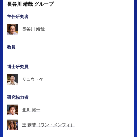
長谷川
靖哉
グループ
主任研究者
長谷川
靖哉
教員
博士研究員
リュウ
・
ケ
研究協力者
北川
裕一
王
夢菲
（ワン
・
メンフィ）