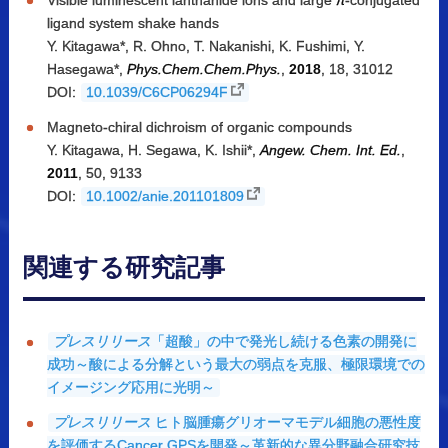
Visible luminescent lanthanide ions and large
π
-conjugated
ligand system shake hands
Y. Kitagawa*, R. Ohno, T. Nakanishi, K. Fushimi, Y.
Hasegawa*,
Phys.Chem.Chem.Phys.
,
2018
, 18, 31012
DOI:
10.1039/C6CP06294F
Magneto-chiral dichroism of organic compounds
Y. Kitagawa, H. Segawa, K. Ishii*,
Angew. Chem. Int. Ed.
,
2011
, 50, 9133
DOI:
10.1002/anie.201101809
関連する
研究記事
プレスリリース
「超酸」の中で発光し続ける色素の開発に
成功～酸による分解という最大の弱点を克服、極限環境での
イメージング応用に光明～
プレスリリース
ヒト脳腫瘍グリオーマモデル細胞の悪性度
を評価するCancer GPSを開発～革新的な異分野融合研究技