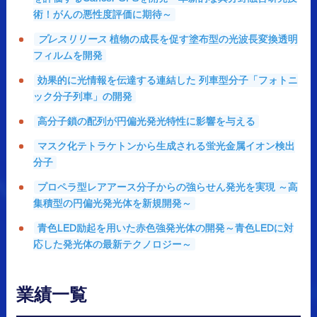
術！がんの悪性度評価に期待～
プレスリリース
植物の成長を促す塗布型の光波長変換透明
フィルムを開発
効果的に光情報を伝達する連結した 列車型分子「フォトニ
ック分子列車」の開発
高分子鎖の配列が円偏光発光特性に影響を与える
マスク化テトラケトンから生成される蛍光金属イオン検出
分子
プロペラ型レアアース分子からの強らせん発光を実現 ～高
集積型の円偏光発光体を新規開発～
青色LED励起を用いた赤色強発光体の開発～青色LEDに対
応した発光体の最新テクノロジー～
業績一覧