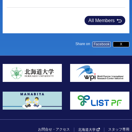
T. Nakajima
,
J. Gong
,
Y. Yamaguchi
,
Y. Kitagawa
,
Y.
Hasegawa
,
Y. Ide
,
M. Gao
,
T. Yoneda
,
Y. Inokuma
,
Nat.
Commun.
,
2026
,
17
,
All Members
DOI:
10.1038/s41467-026-70499-9
Asymmetric Eu(III) Coordination Polymers Featuring
Coexisting Δ/Λ Chirality and Diverse Coordination
Share on
Facebook
X
Geometries
M. Wang
,
Y. Yamazaki
,
S. Shoji
,
K. Fushimi
,
Y. Kitagawa
,
Y.
Hasegawa
,
Inorg. Chem.
,
2026
,
65, 11
,
5919–5926
DOI:
10.1021/acs.inorgchem.5c02744
2025年
Doublet Charge Transfer Emission of Cerium(III)
Complexes with Strong Electron-Accepting Ligands
T. Tomikawa
,
K. Saita
,
Y. Ono
,
T. Akama
,
M. Wang
,
S. Shoji
,
M. Kobayashi
,
K. Fushimi
,
T. Nakanishi
,
T. Taketsugu
,
Y.
お問合せ・アクセス
スタッフ専用
北海道大学
Hasegawa
,
Y. Kitagawa
,
Journal of Physical Chemistry