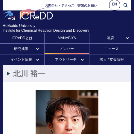
EN
お問合せ・アクセス
寄附のお願い
Hokkaido University
Institute for Chemical Reaction Design and Discovery
ICReDDとは
MANABIYA
教育
研究成果
メンバー
ニュース
イベント情報
アウトリーチ
求人 / 支援情報
北川
裕一