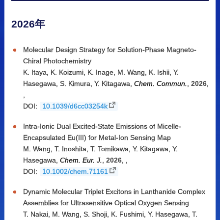
2026年
Molecular Design Strategy for Solution-Phase Magneto-
Chiral Photochemistry
K. Itaya
,
K. Koizumi
,
K. Inage
,
M. Wang
,
K. Ishii
,
Y.
Hasegawa
,
S. Kimura
,
Y. Kitagawa
,
Chem. Commun.
,
2026
,
,
DOI:
10.1039/d6cc03254k
Intra-Ionic Dual Excited-State Emissions of Micelle-
Encapsulated Eu(III) for Metal-Ion Sensing Map
M. Wang
,
T. Inoshita
,
T. Tomikawa
,
Y. Kitagawa
,
Y.
Hasegawa
,
Chem. Eur. J.
,
2026
,
,
DOI:
10.1002/chem.71161
Dynamic Molecular Triplet Excitons in Lanthanide Complex
Assemblies for Ultrasensitive Optical Oxygen Sensing
T. Nakai
,
M. Wang
,
S. Shoji
,
K. Fushimi
,
Y. Hasegawa
,
T.