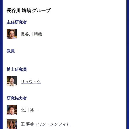
長谷川
靖哉
グループ
主任研究者
長谷川
靖哉
教員
博士研究員
リュウ
・
ケ
研究協力者
北川
裕一
王
夢菲
（ワン
・
メンフィ）