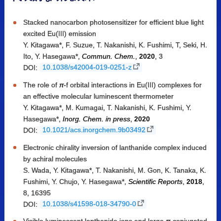
Stacked nanocarbon photosensitizer for efficient blue light
excited Eu(III) emission
Y. Kitagawa*, F. Suzue, T. Nakanishi, K. Fushimi, T, Seki, H.
Ito, Y. Hasegawa*,
Commun. Chem.
,
2020
, 3
DOI:
10.1038/s42004-019-0251-z
The role of
π
-f orbital interactions in Eu(III) complexes for
an effective molecular luminescent thermometer
Y. Kitagawa*, M. Kumagai, T. Nakanishi, K. Fushimi, Y.
Hasegawa*,
Inorg. Chem. in press
,
2020
DOI:
10.1021/acs.inorgchem.9b03492
Electronic chirality inversion of lanthanide complex induced
by achiral molecules
S. Wada, Y. Kitagawa*, T. Nakanishi, M. Gon, K. Tanaka, K.
Fushimi, Y. Chujo, Y. Hasegawa*,
Scientific Reports
,
2018
,
8, 16395
DOI:
10.1038/s41598-018-34790-0