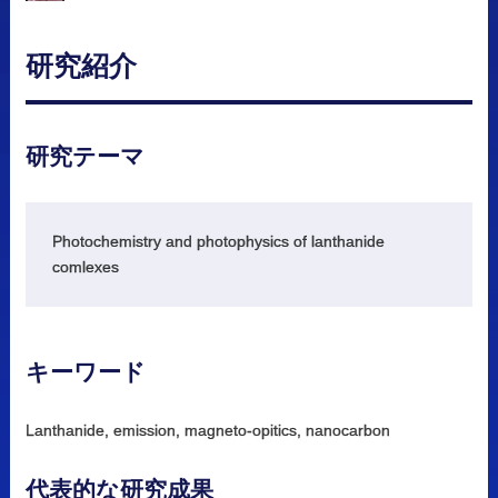
研究紹介
研究
テーマ
Photochemistry and photophysics of lanthanide
comlexes
キーワード
Lanthanide, emission, magneto-opitics, nanocarbon
代表的な
研究成果