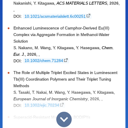
Nakanishi
,
Y. Kitagawa
,
ACS MATERIALS LETTERS
,
2026
,
,
DOI:
10.1021/acsmaterialslett.6c00251
Enhanced Luminescence of Camphor-Derived Eu(III)
Complex via Aggregate Formation in Methanol-Water
Solution
S. Nakano
,
M. Wang
,
Y. Kitagawa
,
Y. Hasegawa
,
Chem.
Eur. J.
,
2026
,
,
DOI:
10.1002/chem.71284
The Role of Multiple Triplet Excited States in Luminescent
Tb(III) Coordination Polymers and Their Triplet Tuning
Methods
S. Tasaki
,
T. Nakai
,
M. Wang
,
Y. Hasegawa
,
Y. Kitagawa
,
European Journal of Inorganic Chemistry
,
2026
,
,
DOI:
10.1002/ejic.70234
Superacid-Resistant Macrocyclic BODIPYs
K. Watanabe
,
G. Honda
,
Y. Terauchi
,
S. Mamiya
,
Y. Inaba
,