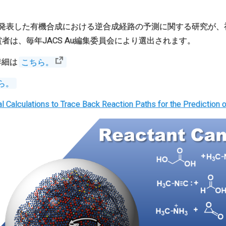
者が発表した有機合成における逆合成経路の予測に関する研究が、初代
者は、毎年JACS Au編集委員会により選出されます。
詳細は
こちら。
ら。
 Calculations to Trace Back Reaction Paths for the Prediction 