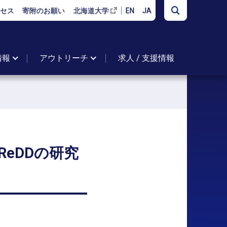
セス
寄附のお願い
北海道大学
EN
JA
情報
アウトリーチ
求人 / 支援情報
CReDD
の
研究