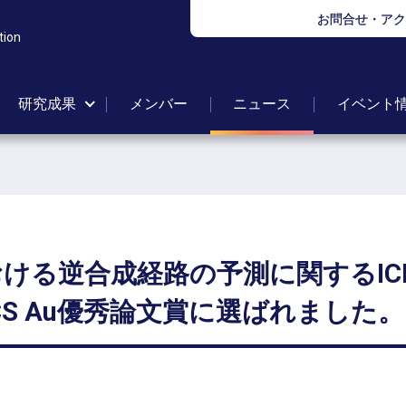
お問合せ・アク
tion
研究成果
メンバー
ニュース
イベント
おける
逆合成経路の
予測に
関する
I
S Au
優秀論文賞に
選ばれました。