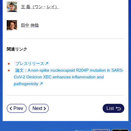
王
磊
（ワン
・
レイ）
田中
伸哉
関連リンク
プレスリリース
論文：A non-spike nucleocapsid R204P mutation in SARS-
CoV-2 Omicron XEC enhances inflammation and
pathogenicity
Prev
Next
List
Post
navigation