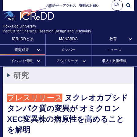
EN
お問合せ・アクセス
寄附のお願い
Hokkaido University
Institute for Chemical Reaction Design and Discovery
ICReDDとは
MANABIYA
教育
研究成果
メンバー
ニュース
イベント情報
アウトリーチ
求人 / 支援情報
研究
プレスリリース
ヌクレオカプシド
タンパク
質の
変異が
オミクロン
XEC
変異株の
病原性を
高めること
を
解明