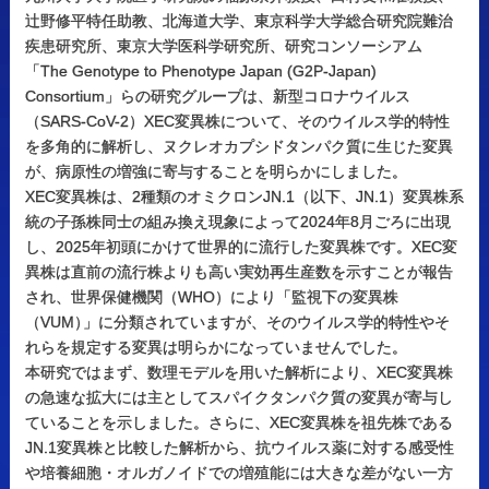
辻野修平特任助教、北海道大学、東京科学大学総合研究院難治
疾患研究所、東京大学医科学研究所、研究コンソーシアム
「The Genotype to Phenotype Japan (G2P-Japan)
Consortium」らの研究グループは、新型コロナウイルス
（SARS-CoV-2）XEC変異株について、そのウイルス学的特性
を多角的に解析し、ヌクレオカプシドタンパク質に生じた変異
が、病原性の増強に寄与することを明らかにしました。
XEC変異株は、2種類のオミクロンJN.1（以下、JN.1）変異株系
統の子孫株同士の組み換え現象によって2024年8月ごろに出現
し、2025年初頭にかけて世界的に流行した変異株です。XEC変
異株は直前の流行株よりも高い実効再生産数を示すことが報告
され、世界保健機関（WHO）により「監視下の変異株
（VUM
）
」に分類されていますが、そのウイルス学的特性やそ
れらを規定する変異は明らかになっていませんでした。
本研究ではまず、数理モデルを用いた解析により、XEC変異株
の急速な拡大には主としてスパイクタンパク質の変異が寄与し
ていることを示しました。さらに、XEC変異株を祖先株である
JN.1変異株と比較した解析から、抗ウイルス薬に対する感受性
や培養細胞・オルガノイドでの増殖能には大きな差がない一方