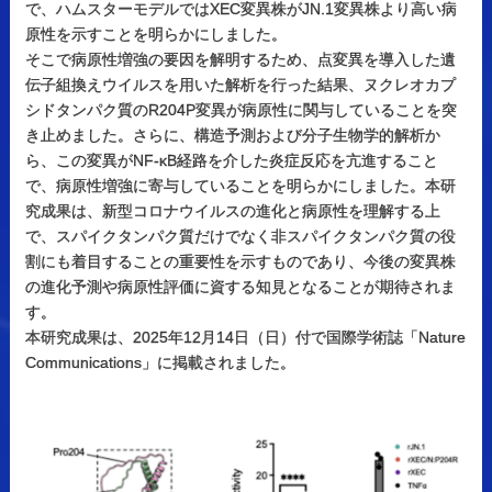
で、ハムスターモデルではXEC変異株がJN.1変異株より高い病
原性を示すことを明らかにしました。
そこで病原性増強の要因を解明するため、点変異を導入した遺
伝子組換えウイルスを用いた解析を行った結果、ヌクレオカプ
シドタンパク質のR204P変異が病原性に関与していることを突
き止めました。さらに、構造予測および分子生物学的解析か
ら、この変異がNF-κB経路を介した炎症反応を亢進すること
で、病原性増強に寄与していることを明らかにしました。本研
究成果は、新型コロナウイルスの進化と病原性を理解する上
で、スパイクタンパク質だけでなく非スパイクタンパク質の役
割にも着目することの重要性を示すものであり、今後の変異株
の進化予測や病原性評価に資する知見となることが期待されま
す。
本研究成果は、2025年12月14日（日）付で国際学術誌「Nature
Communications」に掲載されました。