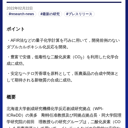
2022年02月22日
research-news
最新の研究
プレスリリース
ポイント
・AFIR法などの量子化学計算を巧みに用いて，開発前例のない
ダブルカルボキシル化反応を開発。
・豊富で安価，低毒性な二酸化炭素（CO
）を利用した化学合
2
成に成功。
・安定なヘテロ芳香環を原料として，医農薬品の合成中間体と
して期待される新物質の合成に成功。
概要
北海道大学創成研究機構化学反応創成研究拠点（WPI-
ICReDD）の美多 剛特任准教授及び同拠点拠点長・同大学院理
学研究院の前田 理教授らの研究グループは，二酸化炭素（CO