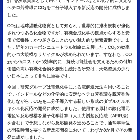
）を炭素資源として用いて，インドールなどの化学的に安定な
2
ヘテロ芳香環にCO
を二分子導入する新反応の開発に成功しま
2
した。
CO
は地球温暖化物質として知られ，世界的に排出規制が強化
2
されつつある化合物ですが，有機合成化学の観点からすると安
価で低毒性，かつ尽きることのない魅力的な炭素資源です。ま
た，近年のカーボンニュートラル戦略に立脚した，CO
の効率
2
的かつ大規模なリサイクルが求められています。すなわち，CO
から低コストかつ効率的に，持続可能社会を支えるための付加
2
価値の高い有機化合物を創出し続ける研究は，天然資源の少な
い日本にとって非常に重要です。
今回，研究グループは電気化学による電解還元法を用いること
で，インドールなどの化学的に安定なヘテロ芳香環を脱芳香族
化しながら，CO
を二分子導入する新しい形式のダブルカルボ
2
キシル化反応の開発に成功しました。使用する原料の酸化還元
電位や反応機構を量子化学計算（人工力誘起反応法（AFIR法）
を含む）で予想しながら反応開発を進めることで，通常年単位
の開発時間を要する新反応開発において，わずか8か月でその開
発に成功しました。