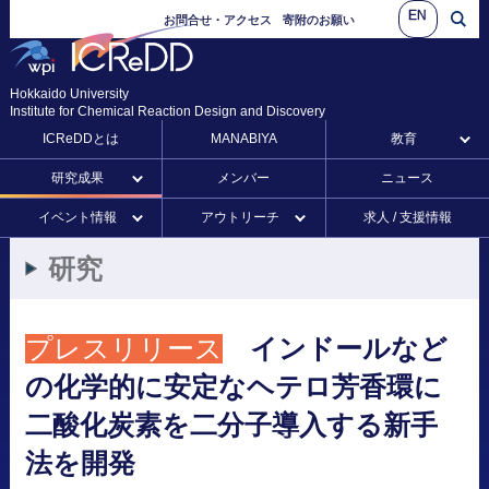
EN
お問合せ・アクセス
寄附のお願い
Hokkaido University
Institute for Chemical Reaction Design and Discovery
ICReDDとは
MANABIYA
教育
研究成果
メンバー
ニュース
イベント情報
アウトリーチ
求人 / 支援情報
研究
プレスリリース
インドール
など
の
化学的に
安定な
ヘテロ
芳香環に
二酸化炭素を
二分子導入する
新手
法を
開発