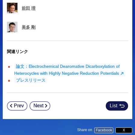
前田
理
美多
剛
関連リンク
論文：Electrochemical Dearomative Dicarboxylation of
Heterocycles with Highly Negative Reduction Potentials
プレスリリース
Prev
Next
List
Post
navigation
Share on
Facebook
X