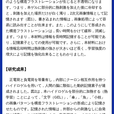
のような構造フラストレーションが生じると不透明になりま
す。つまり，本ゲルに部分的に熱刺激を加えた後に冷却する
と，刺激を加えた場所だけが白く濁り，2次元画像情報として記
憶されます（図1
）
。書き込まれた情報は，画像処理によって容
易に読み出すことが出来ます。また，このようにして形成され
た構造フラストレーションは，長い時間をかけて緩和，消滅し
ます。つまり，本材料は情報を長時間記憶することが可能であ
り，記憶素子としての使用が可能です。さらに，本材料におけ
る情報忘却時間は熱刺激の強さが大きいほど長く，学習強度の
増大により記憶を強化出来ることもわかりました。
【
研究成果】
正電荷と負電荷を等量有し，内部にクーロン相互作用を持つ
ハイドロゲルを用いて，人間の脳に類似した動的記憶素子が達
成されました。図2は，本ハイドロゲルを部分的に加熱する（熱
学習）ことによって
，
「文字（GEL
）
」
，
「傘
」
，
「魚
」
，
「小枝」
の画像パターンを構造フラストレーションの形成により記憶さ
せたものです。記憶された情報は，外部からの刺激なしに自発