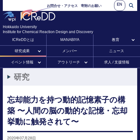
EN
お問合せ・アクセス
寄附のお願い
Hokkaido University
Institute for Chemical Reaction Design and Discovery
ICReDDとは
MANABIYA
教育
研究成果
メンバー
ニュース
イベント情報
アウトリーチ
求人 / 支援情報
研究
忘却能力を
持つ
動的記憶素子の
構
築
〜
人間の
脳の
動的な
記憶
・
忘却
挙動に
触発されて
〜
2020年07月28日