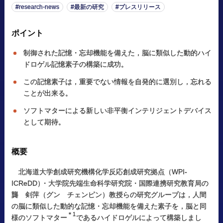
research-news
最新の研究
プレスリリース
ポイント
制御された記憶・忘却機能を備えた，脳に類似した動的ハイ
ドロゲル記憶素子の構築に成功。
この記憶素子は，重要でない情報を自発的に選別し，忘れる
ことが出来る。
ソフトマターによる新しい非平衡インテリジェントデバイス
として期待。
概要
北海道大学創成研究機構化学反応創成研究拠点（WPI-
ICReDD
）
・大学院先端生命科学研究院・国際連携研究教育局の
龔 剣萍（グン チェンピン）教授らの研究グループは，人間
の脳に類似した動的な記憶・忘却機能を備えた素子を，脳と同
＊1
様のソフトマター
であるハイドロゲルによって構築しまし