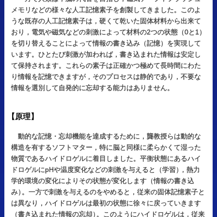
メモリなどの様々な人工記憶素子を創製してきました。このよ
うな既存の人工記憶素子は，硬くて乾いた固体材料から出来て
おり，電気や磁気などの刺激によって材料の2つの状態（0と1）
を切り替えることによって情報の書き込み（記憶）を実現して
います。ひとたび刺激が加われば，書き込まれた情報は安定し
て保持されます。これらの素子は正確かつ極めて長時間にわた
り情報を記憶できますが，そのプロセスは静的であり，不要な
情報を選別して自発的に忘却する能力はありません。
【
原理】
動的な記憶・忘却機能を達成するために，龔教授らは動的な
構造を有するソフトマター，特に脳と同様に柔らかくて湿った
物質であるハイドロゲルに着目しました。平衡状態にあるハイ
ドロゲルにpHや温度変化などの刺激を与えると（学習
）
，熱力
学的環境の変化によりその状態が変化します（情報の書き込
み
）
。一方で刺激を与えるのをやめると，従来の固体記憶素子と
は異なり，ハイドロゲルは最初の状態に徐々に戻っていきます
（書き込まれた情報の忘却
）
。このようにハイドロゲルは，従来