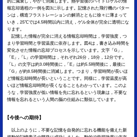
的に減衰し，やがて消滅します。熱学習後のハイドロゲルの情
報忘却過程の一例を図3に示します。記憶された飛行機のパター
ンは，構造フラストレーションの解消とともに徐々に薄まって
いき，25℃では4.5時間以内に消え，ゲル全体が完全に透明にな
ります。
記憶した情報が完全に消える情報忘却時間は，学習強度，つ
まり学習時間と学習温度に依存します。図4は，書き込み時間を
変化させた情報の忘却プロセスを示しています。文字「G
」
，
「E
」
，
「L」の学習時間は，それぞれ26分，18分，12分です
。
「L」の文字は約3.0時間後に
，
「E」は約5.5時間後に，最後に
「G」が約8.5時間後に消滅します。つまり，学習時間が長いほ
ど情報忘却時間が長いということです。同様に，学習温度が高
いほど情報忘却時間が長くなることもわかっています。このよ
うな，学習強度が低い情報を先に忘れるという現象は，不要な
情報を忘れるという人間の脳の仕組みに類似しています。
【
今後への
期待】
以上のように，不要な記憶を自発的に忘れる機能を備えた新
規動的記憶素子の開発に成功しました。動的で学習強度に依存