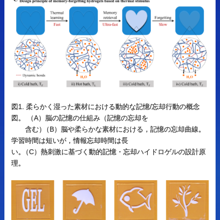
図1. 柔らかく湿った素材における動的な記憶/忘却行動の概念
図。 （A）脳の記憶の仕組み（記憶の忘却を
含む
）
（B）脳や柔らかな素材における，記憶の忘却曲線。
学習時間は短いが，情報忘却時間は長
い
。
（C）熱刺激に基づく動的記憶・忘却ハイドロゲルの設計原
理。