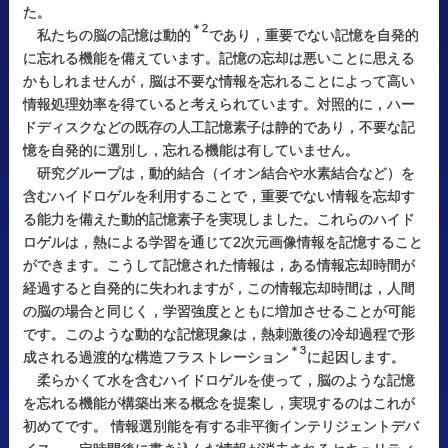
た。
＊2
私たちの脳の記憶は動的
であり，重要でない記憶を自発的
に忘れる機能を備えています。記憶の忘却は悪いことに思える
かもしれませんが，脳は不要な情報を忘れることによって高い
情報処理効率を得ていると考えられています。対照的に，ハー
ドディスクなどの既存の人工記憶素子は静的であり，不要な記
憶を自発的に選別し，忘れる機能は有していません。
研究グループは，動的結合（イオン結合や水素結合など）を
含むハイドロゲルを利用することで，重要でない情報を忘却す
る能力を備えた動的記憶素子を実現しました。これらのハイド
ロゲルは，熱による学習を通じて2次元画像情報を記憶すること
ができます。こうして記憶された情報は，ある情報忘却時間が
経過すると自発的に失われますが，この情報忘却時間は，人間
の脳の場合と同じく，学習強度とともに増加させることが可能
です。このような動的な記憶現象は，熱刺激後の冷却過程で形
＊3
成される過渡的な構造フラストレーション
に起因します。
柔らかくて水を含むハイドロゲルを使って，脳のような記憶
を忘れる機能が構築出来る概念を提案し，実現するのはこれが
初めてです。 情報選別能を有する非平衡インテリジェントデバ