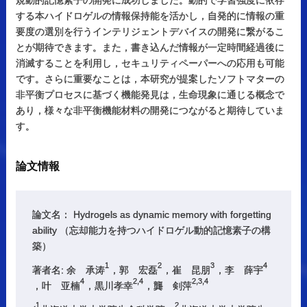
する本ハイドロゲルの情報保持能を活かし，自発的に情報の重
要度の選別を行うインテリジェントデバイスの開発に繋がるこ
とが期待できます。また，書き込んだ情報が一定時間経過後に
消滅することを利用し，セキュリティペーパーへの応用も可能
です。さらに重要なことは，本研究が提案したソフトマターの
非平衡プロセスに基づく機能発見は，生命現象に通じる概念で
あり，様々な非平衡機能材料の開発につながると期待していま
す。
論文情報
論文名： Hydrogels as dynamic memory with forgetting
ability （忘却能力を持つハイドロゲル動的記憶素子の構
築）
1
2
3
4
著者名: 余 承涛
，郭 宏磊
，崔 昆朋
，李 薛宇
4
2,4
2,3,4
，叶 亚楠
，黒川孝幸
，龔 剣萍
1
2