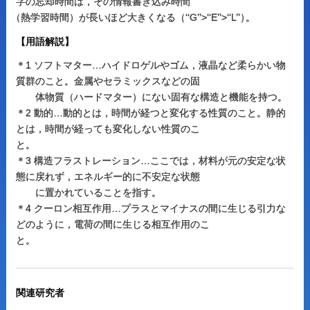
字の忘却時間は，その情報書き込み時間
（
熱学習時間）が長いほど大きくなる（‘‘G’’>‘‘E’’>‘‘L’’
）
。
【用語解説】
＊1 ソフトマター…ハイドロゲルやゴム，液晶など柔らかい物
質群のこと。金属やセラミックスなどの固
体物質（ハードマター）にない固有な構造と機能を持つ。
＊2 動的…動的とは，時間が経つと変化する性質のこと。静的
とは，時間が経っても変化しない性質のこ
と。
＊3 構造フラストレーション…ここでは，材料が元の安定な状
態に戻れず，エネルギー的に不安定な状態
に置かれていることを指す。
＊4 クーロン相互作用…プラスとマイナスの間に生じる引力な
どのように，電荷の間に生じる相互作用のこ
と。
関連研究者