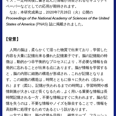
イス，一定時間後に書き込んだ情報が消去されるセキュリティ
ペーパーなどとしての応用が期待されます。
なお，本研究成果は，2020年7月28日（火）公開の
Proceedings of the National Academy of Sciences of the United
States of America
(PNAS) 誌に掲載されました。
【
背景】
人間の脳は，柔らかくて湿った物質で出来ており，学習した
内容を大量に記憶出来る優れた記憶素子です。脳の記憶能の特
徴は，動的かつ非平衡的なプロセスにより，不必要な情報を自
発的に忘れることが出来る点にあります。脳が情報を学習する
と，脳の内部に細胞の構造が形成され，これが記憶となりま
す。この細胞の構造は，時間とともに徐々に失われ（忘れら
れ）ます（図1
）
。記憶が失われるまでの時間は，学習時間や感
情刺激が大きいほど長くなるため，よく用いる重要な情報は長
時間記憶される一方，不要な情報はすぐに失われます。脳が記
憶を失うのは，不要な情報やノイズを除去することで，情報を
高効率に処理するためであるという説があります。
一方で人類は，脳の代替を目指し，磁気テープ，フラッシュ