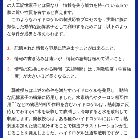
の人工記憶素子とは異なり，情報を失う能力を持っている点で
脳に近い性質を有すると言えます。
このようなハイドロゲルの刺激応答プロセスを，実際に脳に
類似した動的な記憶素子として利用するためには，以下のよう
な条件が必要と考えられます。
記憶された情報を容易に読み出すことが出来ること。
情報の書き込みは速いが，情報の忘却は極めて遅いこと。
情報の忘却にかかる時間（忘却時間）は，刺激強度（学習強
度）が大きいほど長くなること。
龔教授らは上述の条件を満たすハイドロゲルを発見し，動的
な記憶素子の構築に応用しました。水素結合やクーロン相互作
＊4
用
などの物理的相互作用を含むハイドロゲルは，熱刺激に反
応してわずかに水を吸収して膨潤し，冷却すると水を放出して
収縮します。龔教授らは，ある種のハイドロゲルにおいて，熱
刺激を加えた後に急冷することで構造フラストレーションが生
じることを発見しました。ハイドロゲルは通常透明ですが，こ