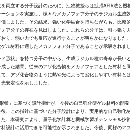
を両立する分子設計のために、江准教授らは拡張AFIR法と機
レーションを実施し、様々なメカノフォア分子のラジカル生成
評価しました。その結果、強い化学結合を持ちながらも、比較
フォア分子の存在を見出しました。これらの分子は、引っ張り
ており、弱い力でも反応が進行することが明らかになりました
化ゲル材料に適したメカノフォア分子であることが示唆されまし
ード形状」を持つ分子の中から、生成ラジカル種の寿命が長い
合成した結果、従来のアゾ化合物をメカノフォアとした材料と
えて、アゾ化合物のように熱や光によって劣化しやすい材料と
・光安定性を示しました。
形状」に基づく設計指針が、今後の自己強化型ゲル材料の開発
今後、この指針に基づいた分子設計により、実用的な自己強化
また、本研究により、量子化学計算と機械学習ポテンシャル技
材料設計に活用できる可能性が示されました。今後、同様のア