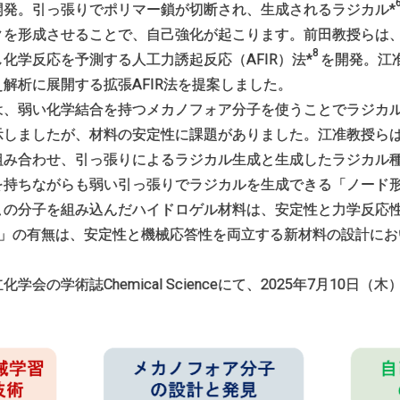
開発。引っ張りでポリマー鎖が切断され、生成されるラジカル*
クを形成させることで、自己強化が起こります。前田教授らは、
8
化学反応を予測する人工力誘起反応（AFIR）法*
を開発。江
解析に展開する拡張AFIR法を提案しました。
は、弱い化学結合を持つメカノフォア分子を使うことでラジカ
しましたが、材料の安定性に課題がありました。江准教授らは、
組み合わせ、引っ張りによるラジカル生成と生成したラジカル
を持ちながらも弱い引っ張りでラジカルを生成できる「ノード
この分子を組み込んだハイドロゲル材料は、安定性と力学反応
」の有無は、安定性と機械応答性を両立する新材料の設計にお
立化学会の学術誌
Chemical Science
にて、
2025
年
7
月
10
日
（木