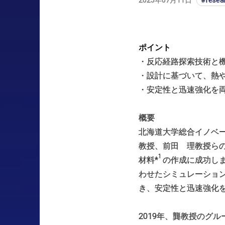
2025年07月11日
resea
ポイント
・反応経路探索技術と
・設計に基づいて、熱
・安定性と迅速強化を
概要
北海道大学総合イノベー
教授、前田 理教授ら
1
材料*
の作成に成功し
わせたシミュレーショ
き、安定性と迅速強化
2019年、龔教授のグ