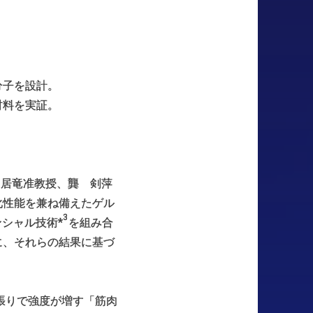
分子を設計。
材料を実証。
 居竜准教授、龔 剣萍
化性能を兼ね備えたゲル
3
シャル技術*
を組み合
に、それらの結果に基づ
張りで強度が増す「筋肉