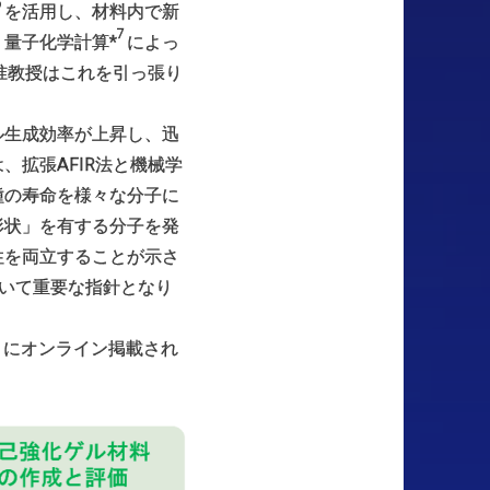
6
を活用し、材料内で新
7
量子化学計算*
によっ
准教授はこれを引っ張り
ル生成効率が上昇し、迅
拡張AFIR法と機械学
種の寿命を様々な分子に
形状」を有する分子を発
性を両立することが示さ
いて重要な指針となり
）
にオンライン掲載され