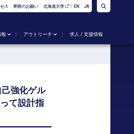
セス
寄附のお願い
北海道大学
EN
JA
情報
アウトリーチ
求人 / 支援情報
自己強化
ゲル
よって
設計指