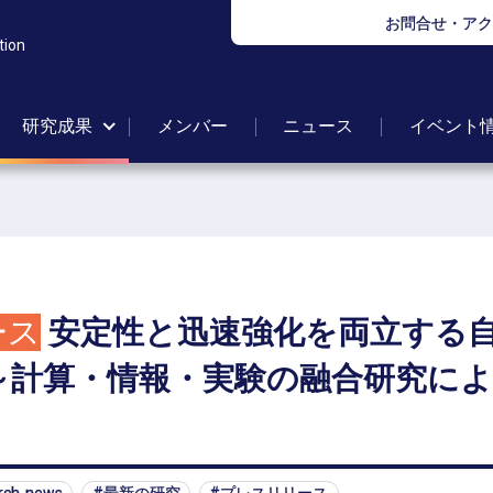
お問合せ・アク
tion
研究成果
メンバー
ニュース
イベント
ース
安定性と
迅速強化を
両立する
～
計算
・
情報
・
実験の
融合研究に