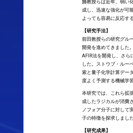
龔教授らは近年、弱い
成し、迅速な強化が可
よっても容易に反応す
【研究手法】
前田教授らの研究グルー
開発を進めてきました
AFIR法を開発し、さ
した。ストウブ・ルーベ
索と量子化学計算デー
度よく予測する機械学
本研究では、これら拡張
成したラジカルが消費
ノフォア分子に対して
子の特徴を探求しまし
【研究成果】