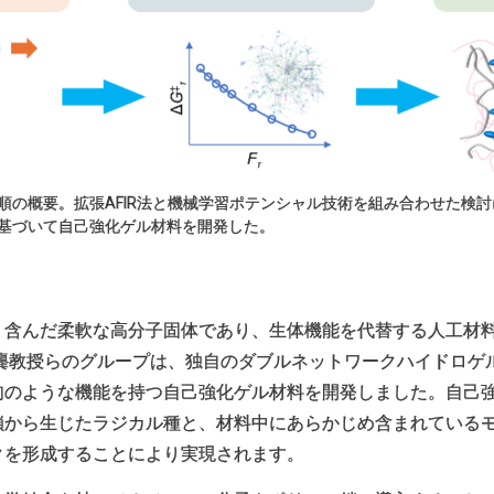
順の概要。拡張AFIR法と機械学習ポテンシャル技術を組み合わせた検
基づいて自己強化ゲル材料を開発した。
く含んだ柔軟な高分子固体であり、生体機能を代替する人工材
、龔教授らのグループは、独自のダブルネットワークハイドロゲ
肉のような機能を持つ自己強化ゲル材料を開発しました。自己
鎖から生じたラジカル種と、材料中にあらかじめ含まれている
クを形成することにより実現されます。