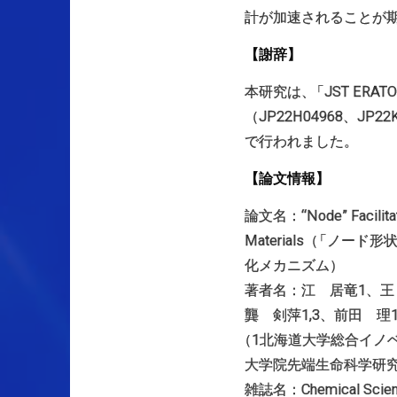
計が加速されることが
【謝辞】
本研究は
、
「JST ERATO
（JP22H04968、JP22K
で行われました。
【論文情報】
論文名：“Node” Facilitate
Materials
（
「ノード形
化メカニズム）
著者名：江 居竜1、王
龔 剣萍1,3、前田 理1
（
1北海道大学総合イノ
大学院先端生命科学研
雑誌名：Chemical 