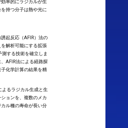
で効率的にラジカルが生
合を持つ分子は熱や光に
起反応（AFIR）法の
えを解析可能にする拡張
予測する技術を確立しま
AFIR法による経路探
量子化学計算の結果を精
。
によるラジカル生成と生
ーションを、複数のメカ
ジカル種の寿命が長い分