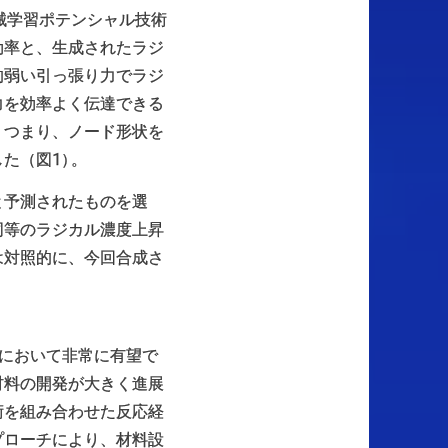
械学習ポテンシャル技術
効率と、生成されたラジ
的弱い引っ張り力でラジ
力を効率よく伝達できる
。つまり、ノード形状を
た（図1
）
。
と予測されたものを選
同等のラジカル濃度上昇
は対照的に、今回合成さ
において非常に有望で
材料の開発が大きく進展
術を組み合わせた反応経
プローチにより、材料設