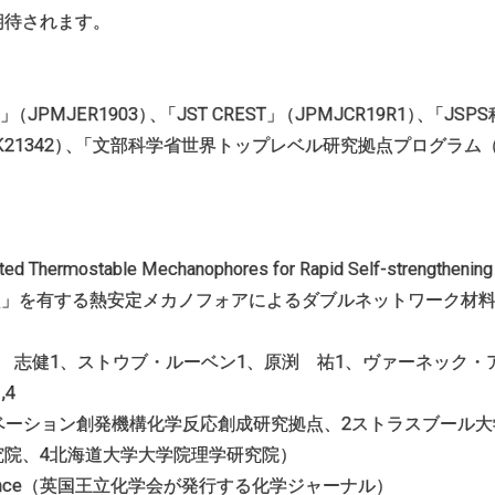
期待されます。
」
（JPMJER1903
）
、
「JST CREST
」
（JPMJCR19R1
）
、
「JSP
21342
）
、
「文部科学省世界トップレベル研究拠点プログラム（
d Thermostable Mechanophores for Rapid Self-strengthening
状」を有する熱安定メカノフォアによるダブルネットワーク材
 志健1、ストウブ・ルーベン1、原渕 祐1、ヴァーネック・ア
,4
ベーション創発機構化学反応創成研究拠点、2ストラスブール大
究院、4北海道大学大学院理学研究院）
Science（英国王立化学会が発行する化学ジャーナル）