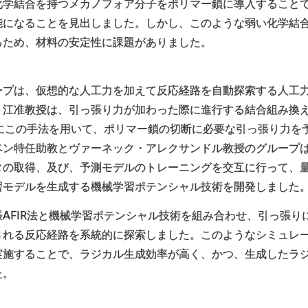
化学結合を持つメカノフォア分子をポリマー鎖に導入すること
能になることを見出しました。しかし、このような弱い化学結
るため、材料の安定性に課題がありました。
プは、仮想的な人工力を加えて反応経路を自動探索する人工力誘
。江准教授は、引っ張り力が加わった際に進行する結合組み換
らにこの手法を用いて、ポリマー鎖の切断に必要な引っ張り力を
ン特任助教とヴァーネック・アレクサンドル教授のグループは、
タの取得、及び、予測モデルのトレーニングを交互に行って、
習モデルを生成する機械学習ポテンシャル技術を開発しました
AFIR法と機械学習ポテンシャル技術を組み合わせ、引っ張り
される反応経路を系統的に探索しました。このようなシミュレ
実施することで、ラジカル生成効率が高く、かつ、生成したラ
た。