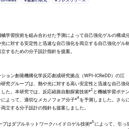
rch-news
最新の研究
プレスリリース
機械学習技術を組み合わせた予測によって自己強化ゲルの構成
や光に対する安定性と迅速な自己強化を両立する自己強化ゲル
両立するための分子設計指針を提案。
ション創発機構化学反応創成研究拠点（WPI-ICReDD）の江
の研究グループは、熱や光に対する高い安定性と迅速な自己強
2
ました。本研究では、反応経路自動探索技術*
と機械学習ポテン
4
ンによって、適切なメカノフォア分子*
を予測しました。さら
を両立する分子設計の指針も提案しました。
5
ループはダブルネットワークハイドロゲル技術*
によって、引っ