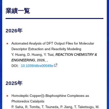
業績一覧
2026年
Automated Analysis of DFT Output Files for Molecular
Descriptor Extraction and Reactivity Modeling
Y. Huang
,
D. Huang
,
Y. Tsai
,
REACTION CHEMISTRY &
ENGINEERING
,
2026
,
,
DOI:
10.1039/d6re00049e
2025年
Homoleptic Copper(i)-Bisphosphine Complexes as
Photoredox Catalysts
P. Saha
,
R. Tomita
,
T. Tsuneda
,
P. Jiang
,
T. Taketsugu
,
M.