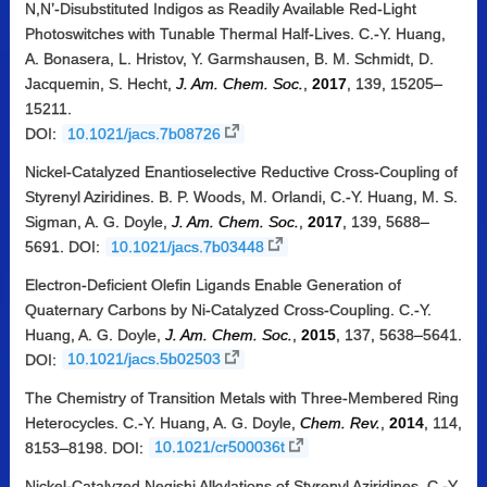
N,N’-Disubstituted Indigos as Readily Available Red-Light
Photoswitches with Tunable Thermal Half-Lives. C.-Y. Huang,
A. Bonasera, L. Hristov, Y. Garmshausen, B. M. Schmidt, D.
Jacquemin, S. Hecht,
J. Am. Chem. Soc.
,
2017
, 139, 15205–
15211.
DOI:
10.1021/jacs.7b08726
Nickel-Catalyzed Enantioselective Reductive Cross-Coupling of
Styrenyl Aziridines. B. P. Woods, M. Orlandi, C.-Y. Huang, M. S.
Sigman, A. G. Doyle,
J. Am. Chem. Soc.
,
2017
, 139, 5688–
5691. DOI:
10.1021/jacs.7b03448
Electron-Deficient Olefin Ligands Enable Generation of
Quaternary Carbons by Ni-Catalyzed Cross-Coupling. C.-Y.
Huang, A. G. Doyle,
J. Am. Chem. Soc.
,
2015
, 137, 5638–5641.
DOI:
10.1021/jacs.5b02503
The Chemistry of Transition Metals with Three-Membered Ring
Heterocycles. C.-Y. Huang, A. G. Doyle,
Chem. Rev.
,
2014
, 114,
8153–8198. DOI:
10.1021/cr500036t
Nickel-Catalyzed Negishi Alkylations of Styrenyl Aziridines. C.-Y.