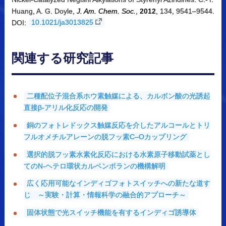
Huang, A. G. Doyle,
J. Am. Chem. Soc.
,
2012
, 134, 9541–9544.
DOI:
10.1021/ja3013825
関連する
研究記事
二種配位子混合系ホウ素触媒による、カルボン酸の光誘起
直接β-アリル化反応の開発
銅のフォトレドックス触媒反応を介したアルコールとトリ
フルオメチルアレーンの脱フッ素C‒Oカップリング
選択的脱フッ素水素化反応における水素原子移動試薬とし
てのN-ヘテロ環状カルベンボランの機構解明
広く応用可能なインディゴフォトスイッチへの新たな道す
じ ～実験・計算・情報科学の融合的アプローチ～
固体状態で光スイッチ機能を有するインディゴ誘導体