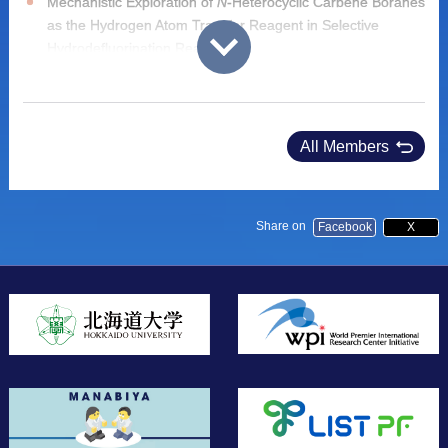
Mechanistic Exploration of
N
-Heterocyclic Carbene Boranes
as the Hydrogen Atom Transfer Reagent in Selective
Hydrodefluorination Reactions
A. Jaiswal
,
B. Skjelstad
,
S. Maeda
,
D. Huang
,
Acs Catalysis
,
2024
,
14
,
17547–17555
DOI:
10.1021/acscatal.4c05092
All Members
Accessing a Diverse Set of Functional Red-Light
Photoswitches by Selective Copper-Catalyzed Indigo
N-
Arylation
A. Jaiswal
,
P. Saha
,
J. Jiang
,
K. Suzuki
,
A. Jasny
,
B.
Share on
Facebook
X
Schmidt
,
S. Maeda
,
S. Hecht
,
C. Huang
,
J. Am. Chem.
Soc.
,
2024
,
146, 31
,
21367-21376
DOI:
10.1021/jacs.4c03543
2023年
Direct a-Trifluoromethylthiolation of Carboxylic Acids
Enabled by Boron Catalysis