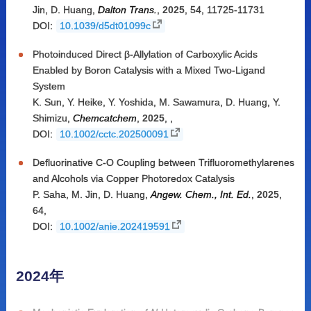
Jin
,
D. Huang
,
Dalton Trans.
,
2025
,
54
,
11725-11731
DOI:
10.1039/d5dt01099c
Photoinduced Direct β-Allylation of Carboxylic Acids
Enabled by Boron Catalysis with a Mixed Two-Ligand
System
K. Sun
,
Y. Heike
,
Y. Yoshida
,
M. Sawamura
,
D. Huang
,
Y.
Shimizu
,
Chemcatchem
,
2025
,
,
DOI:
10.1002/cctc.202500091
Defluorinative C-O Coupling between Trifluoromethylarenes
and Alcohols via Copper Photoredox Catalysis
P. Saha
,
M. Jin
,
D. Huang
,
Angew. Chem., Int. Ed.
,
2025
,
64
,
DOI:
10.1002/anie.202419591
2024年