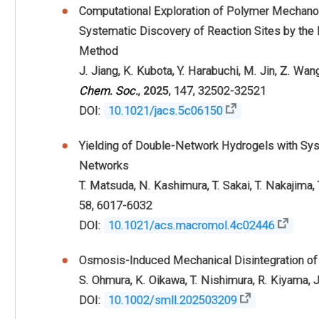
Computational Exploration of Polymer Mechanoch
Systematic Discovery of Reaction Sites by the 
Method
J. Jiang
,
K. Kubota
,
Y. Harabuchi
,
M. Jin
,
Z. Wan
Chem. Soc.
,
2025
,
147
,
32502-32521
DOI:
10.1021/jacs.5c06150
Yielding of Double-Network Hydrogels with Syst
Networks
T. Matsuda
,
N. Kashimura
,
T. Sakai
,
T. Nakajima
,
58
,
6017-6032
DOI:
10.1021/acs.macromol.4c02446
Osmosis-Induced Mechanical Disintegration o
S. Ohmura
,
K. Oikawa
,
T. Nishimura
,
R. Kiyama
,
J
DOI:
10.1002/smll.202503209