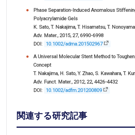
Phase Separation-Induced Anomalous Stiffening,
Polyacrylamide Gels
K. Sato, T. Nakajima, T. Hisamatsu, T. Nonoyama,
Adv. Mater., 2015, 27, 6990-6998
DOI:
10.1002/adma.201502967
A Universal Molecular Stent Method to Toughe
Concept
T. Nakajima, H. Sato, Y. Zhao, S. Kawahara, T. Ku
Adv. Funct. Mater., 2012, 22, 4426-4432
DOI:
10.1002/adfm.201200809
関連する
研究記事