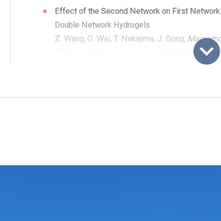
Effect of the Second Network on First Network R
Double Network Hydrogels
Z. Wang
,
G. Wei
,
T. Nakajima
,
J. Gong
,
Macromo
DOI:
10.1021/acs.macromol.5c00331
Hydrogels with Prestressed Tensegrity Structu
B. Xue
,
X. Han
,
H. Zhu
,
Q. Li
,
Y. Zhang
,
M. Bai
,
Y. 
Cao
,
Nat. Commun.
,
2025
,
16
,
Article number: 
DOI:
10.1038/s41467-025-58956-3
Mechanochemistry-Induced Universal Hydrogel S
Enhanced Differentiation of Skeletal Muscle M
Y. Nie
,
Q. Mu
,
Y. Sun
,
Z. Ferdous
,
L. Wang
,
C. Ch
ACS APPLIED BIO MATERIALS
,
2025
,
8
,
3144-
DOI:
10.1021/acsabm.4c01991