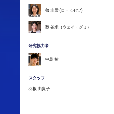
魯
非雪
(
ロ
・
ヒセツ
)
魏
谷米
（ウェイ
・
グミ）
研究協力者
中島
祐
スタッフ
羽根
由貴子