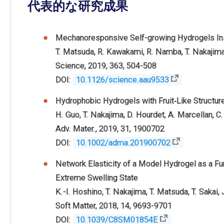
代表的な
研究成果
Mechanoresponsive Self-growing Hydrogels Ins
T. Matsuda, R. Kawakami, R. Namba, T. Nakajima
Science, 2019, 363, 504-508
DOI:
10.1126/science.aau9533
Hydrophobic Hydrogels with Fruit‐Like Structur
H. Guo, T. Nakajima, D. Hourdet, A. Marcellan, C
Adv. Mater., 2019, 31, 1900702
DOI:
10.1002/adma.201900702
Network Elasticity of a Model Hydrogel as a Fun
Extreme Swelling State
K.-I. Hoshino, T. Nakajima, T. Matsuda, T. Sakai, 
Soft Matter, 2018, 14, 9693-9701
DOI:
10.1039/C8SM01854E