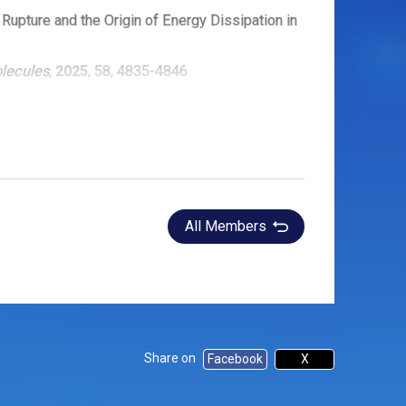
upture and the Origin of Energy Dissipation in
lecules
,
2025
,
58
,
4835-4846
res
Li
,
Y. Li
,
M. Qin
,
T. Nakajima
,
W. Wang
,
J. Gong
,
Y.
3637
All Members
urface Modification for Orientation and
yoblasts
en
,
T. Nakajima
,
J. Gong
,
S. Tanaka
,
M. Tsuda
,
3155
Share on
Facebook
X