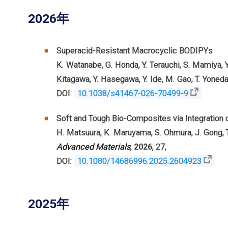
2026年
Superacid-Resistant Macrocyclic BODIPYs
K. Watanabe
,
G. Honda
,
Y. Terauchi
,
S. Mamiya
,
Kitagawa
,
Y. Hasegawa
,
Y. Ide
,
M. Gao
,
T. Yoned
DOI:
10.1038/s41467-026-70499-9
Soft and Tough Bio-Composites via Integration 
H. Matsuura
,
K. Maruyama
,
S. Ohmura
,
J. Gong
,
Advanced Materials
,
2026
,
27
,
DOI:
10.1080/14686996.2025.2604923
2025年