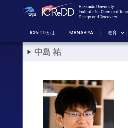
Hokkaido University
Institute for Chemical Reac
Design and Discovery
ICReDDとは
MANABIYA
教育
中島
祐