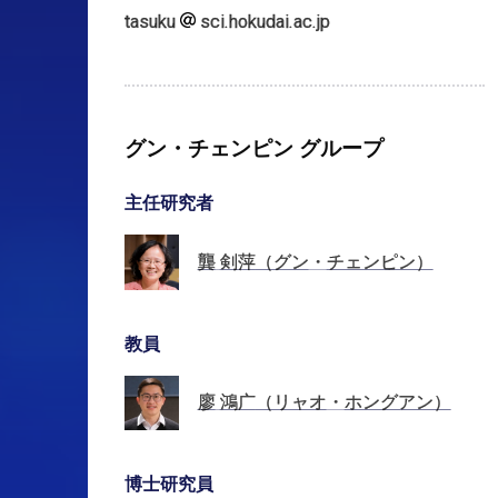
tasuku
sci.hokudai.ac.jp
グン・
チェンピン
グループ
主任研究者
龔
剣萍
（グン
・
チェンピン）
教員
廖
鴻广
（リャオ
・
ホングアン）
博士研究員