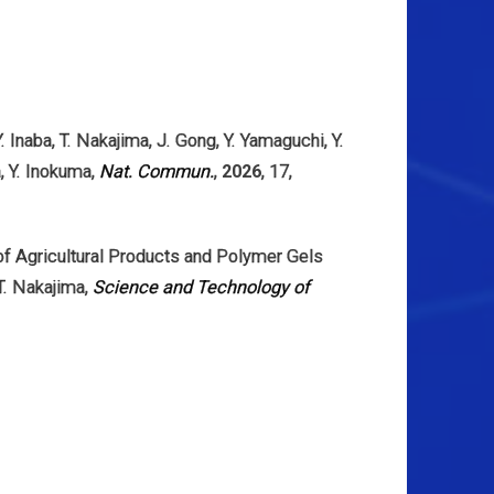
Y. Inaba
,
T. Nakajima
,
J. Gong
,
Y. Yamaguchi
,
Y.
a
,
Y. Inokuma
,
Nat. Commun.
,
2026
,
17
,
of Agricultural Products and Polymer Gels
T. Nakajima
,
Science and Technology of