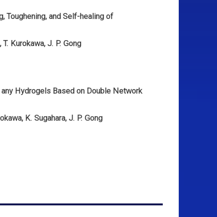
 Toughening, and Self-healing of
 T. Kurokawa, J. P. Gong
n any Hydrogels Based on Double Network
rokawa, K. Sugahara, J. P. Gong