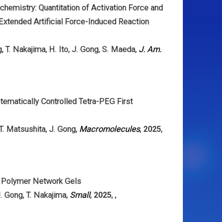
emistry: Quantitation of Activation Force and
Extended Artificial Force-Induced Reaction
g
,
T. Nakajima
,
H. Ito
,
J. Gong
,
S. Maeda
,
J. Am.
ematically Controlled Tetra-PEG First
T. Matsushita
,
J. Gong
,
Macromolecules
,
2025
,
f Polymer Network Gels
. Gong
,
T. Nakajima
,
Small
,
2025
,
,