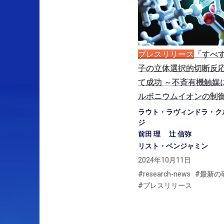
プレスリリース
「すべ
子の
立体選択的切断反
て
成功
～
不斉有機触媒
ルボニウムイオン
の
制
ラウト・ラヴィンドラ・ク
ジ
前田 理
辻 信弥
リスト・ベンジャミン
2024年10月11日
research-news
最新の
プレスリリース