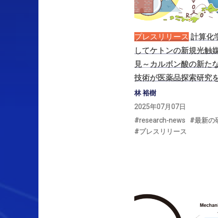
プレスリリース
計算化
して
ケトン
の
新規光触
見
～
カルボン
酸の
新た
技術が
医薬品探索研究
林 裕樹
2025年07月07日
research-news
最新の
プレスリリース