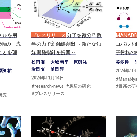
ミルを
用
プレスリリース
分子を
微分
!?
数
MANABI
成物の
「流
学の
力で
新触媒創出
～
新たな
触
コバルト
ことを
理
媒開発指針を
提案
～
子骨格の
松岡 和
大城 泰平
原渕 祐
美多 剛
岩田 覚
前田 理
原渕 祐
2024年10
2024年11月14日
Manabiy
research-news
最新の研究
最新の研
プレスリリース
研究