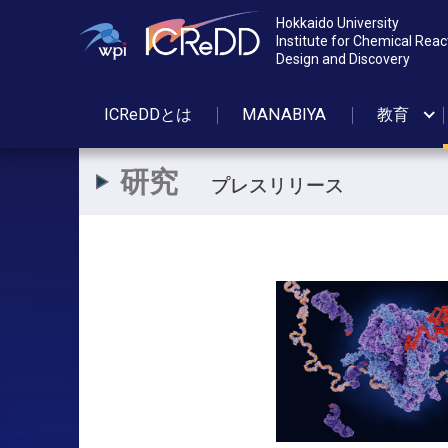
Hokkaido University
Institute for Chemical Reac
Design and Discovery
ICReDDとは
MANABIYA
教育
研究
プレスリリース