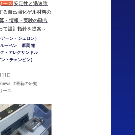
リース
安定性と
迅速強
する
自己強化
ゲル
材料の
算
・
情報
・
実験の
融合
って
設計指針を
提案
～
ジアーン・ジュロン）
ルーベン
原渕 祐
ク・アレクサンドル
グン・チェンピン）
月11日
-news
最新の研究
リース