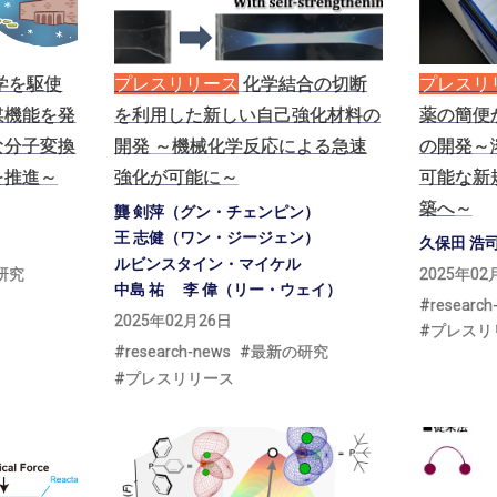
学を
駆使
プレスリリース
化学結合の
切断
プレスリ
媒機能を
発
を
利用した
新しい
自己強化材料の
薬の
簡便
な
分子変換
開発
～
機械化学反応による
急速
の
開発
～
を
推進
～
強化が
可能に
～
可能な
新
築へ
～
龔 剣萍（グン・チェンピン）
王 志健（ワン・ジージェン）
久保田 浩
ルビンスタイン・マイケル
研究
2025年02
中島 祐
李 偉（リー・ウェイ）
research
2025年02月26日
プレスリ
research-news
最新の研究
プレスリリース