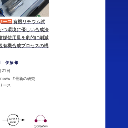
リース
有機
リチウム
試
かつ
環境に
優しい
合成法
溶媒使用量を
劇的に
削減
規有機合成
プロセス
の
構
司
伊藤 肇
月21日
-news
最新の研究
リース