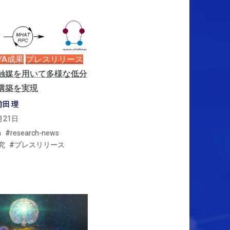
YA
成果
プレスリリース
触媒を
用いて
多様な
低分
構築を
実現
前田 理
月21日
a
research-news
究
プレスリリース