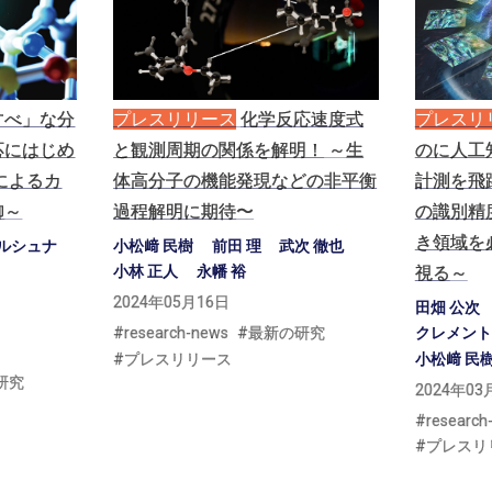
すべ」
な
分
プレスリリース
化学反応速度式
プレスリ
応にはじめ
と
観測周期の
関係を
解明！
～
生
のに
人工
による
カ
体高分子の
機能発現などの
非平衡
計測を
飛
御
～
過程解明に
期待
〜
の
識別精
き
領域を
ルシュナ
小松﨑 民樹
前田 理
武次 徹也
視る
～
小林 正人
永幡 裕
2024年05月16日
田畑 公次
research-news
最新の研究
クレメント
プレスリリース
小松﨑 民
研究
2024年03
research
プレスリ