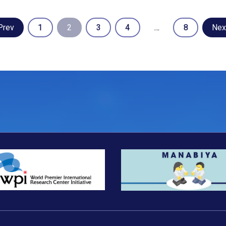
Prev
1
2
3
4
…
8
Nex
Posts
pagination