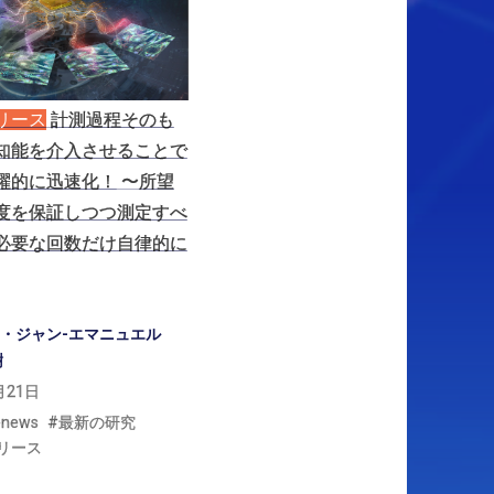
リース
計測過程そのも
知能を
介入させることで
躍的に
迅速化！
〜
所望
度を
保証しつつ
測定すべ
必要な
回数だけ
自律的に
・ジャン-エマニュエル
樹
月21日
-news
最新の研究
リース