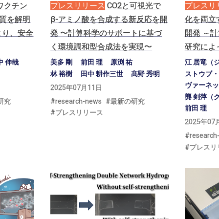
ワクチン
プレスリリース
CO2
と
可視光で
プレスリ
質を
解明
β-
アミノ
酸を
合成する
新反応を
開
化を
両立
より、
安全
発
〜
計算科学の
サポート
に
基づ
開発
～
計
く
環境調和型合成法を
実現
〜
研究によ
中 伸哉
美多 剛
前田 理
原渕 祐
江 居竜（
林 裕樹
田中 耕作三世
髙野 秀明
ストウブ・
ヴァーネッ
2025年07月11日
龔 剣萍（
研究
research-news
最新の研究
前田 理
プレスリリース
2025年07
research
プレスリ