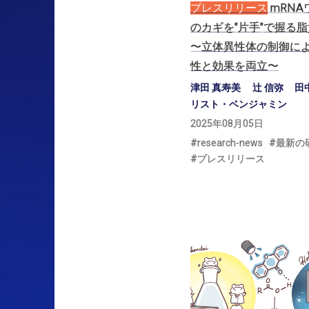
プレスリリース
mRNA
の
カギを
"
片手
"
で
握る
脂
〜
立体異性体の
制御に
性と
効果を
両立
〜
津田 真寿美
辻 信弥
田
リスト・ベンジャミン
2025年08月05日
research-news
最新の
プレスリリース