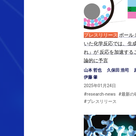
プレスリリース
ボール
いた
化学反応では、
生
れ」
が
反応を
加速する
論的に
予言
山本 哲也
久保田 浩司
伊藤 肇
2025年01月24日
research-news
最新の
プレスリリース